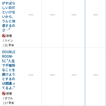
がすばら
しい日だ
といけな
―
―
―
―
いから、
うんと休
息するの
さ…”
禁煙
ツイン
21
平米
DOUBLE
ROOM-
51 ”人生
で不愉快
なことを
―
―
―
―
避けよう
とするの
は間違っ
てるよ..”
禁煙
ダブル
17
平米