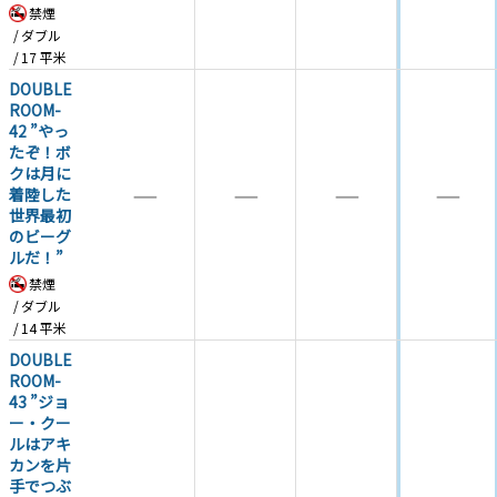
禁煙
ダブル
17
平米
DOUBLE
ROOM-
42 ”やっ
たぞ！ボ
クは月に
―
―
―
―
着陸した
世界最初
のビーグ
ルだ！”
禁煙
ダブル
14
平米
DOUBLE
ROOM-
43 ”ジョ
ー・クー
ルはアキ
カンを片
手でつぶ