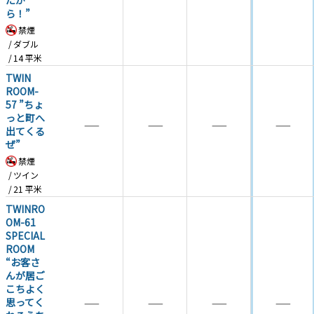
たか
ら！”
禁煙
ダブル
14
平米
TWIN
ROOM-
57 ”ちょ
っと町へ
―
―
―
―
出てくる
ぜ”
禁煙
ツイン
21
平米
TWINRO
OM-61
SPECIAL
ROOM
“お客さ
んが居ご
こちよく
―
―
―
―
思ってく