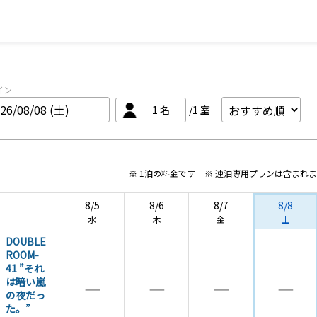
イン
1
名
/1
室
※ 1泊の料金です
※ 連泊専用プランは含まれ
8/5
8/6
8/7
8/8
水
木
金
土
DOUBLE
ROOM-
41 ”それ
は暗い嵐
―
―
―
―
の夜だっ
た。”