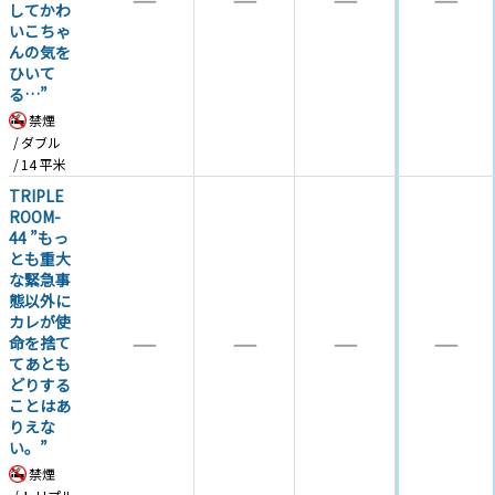
―
―
―
―
してかわ
いこちゃ
んの気を
ひいて
る…”
禁煙
ダブル
14
平米
TRIPLE
ROOM-
44 ”もっ
とも重大
な緊急事
態以外に
カレが使
―
―
―
―
命を捨て
てあとも
どりする
ことはあ
りえな
い。”
禁煙