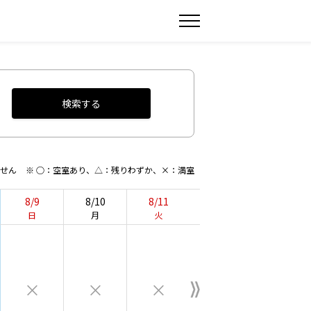
検索する
ません
※ ○：空室あり、△：残りわずか、×：満室
8/9
8/10
8/11
日
月
火
×
×
×