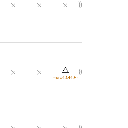
×
×
×
△
×
×
48,440
会員
￥
～