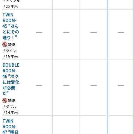
トリプル
25
平米
TWIN
ROOM-
45 ”ほん
―
―
―
―
とにその
通り！”
禁煙
ツイン
19
平米
DOUBLE
ROOM-
46 ”ボク
には変化
―
―
―
―
が必要
だ”
禁煙
ダブル
14
平米
TWIN
ROOM-
47 ”明日