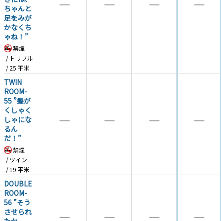
―
―
―
―
ちゃんと
足をみが
かなくち
ゃね！”
禁煙
トリプル
25
平米
TWIN
ROOM-
55 ”髪が
くしゃく
―
―
―
―
しゃにな
るん
だ！”
禁煙
ツイン
19
平米
DOUBLE
ROOM-
56 ”そう
させられ
―
―
―
―