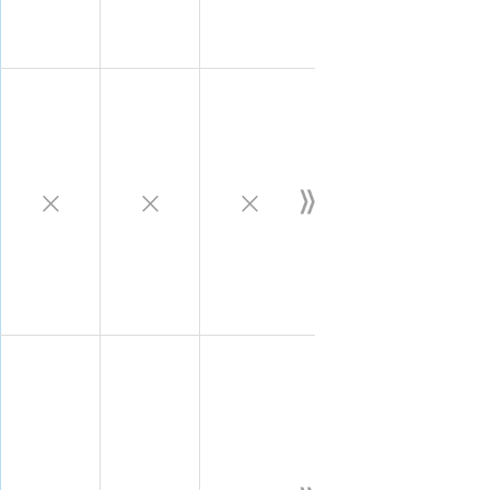
×
×
×