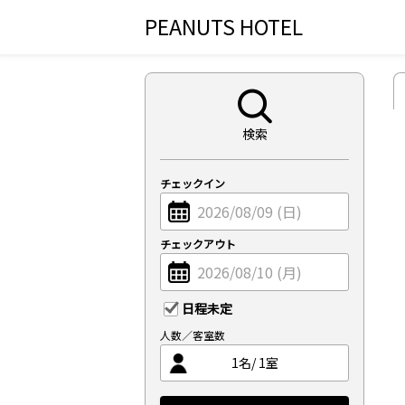
PEANUTS HOTEL
検索
チェックイン
チェックアウト
日程未定
人数／客室数
1
名/
1
室