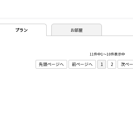
プラン
お部屋
11件中1～10件表示中
先頭ページへ
前ページへ
1
2
次ペ