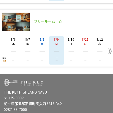
フリールーム ☆
8/6
8/7
8/8
8/9
8/10
8/11
8/12
木
金
土
日
月
火
水
―
―
―
―
―
―
―
―
―
―
―
―
―
―
通常
―
―
―
―
―
―
―
会員
THE KEY HIGHLAND NASU
〒 325-0302
栃木県那須郡那須町高久丙3243-342
0287-77-7000