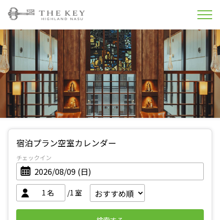
宿泊プラン空室カレンダー
チェックイン
1
名
/1
室