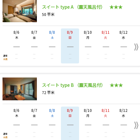
スイート type A （露天風呂付） ★★★
50
平米
8/6
8/7
8/8
8/9
8/10
8/11
8/12
木
金
土
日
月
火
水
―
―
―
―
―
―
―
―
―
―
―
―
―
―
通常
―
―
―
―
―
―
―
会員
スイート type B （露天風呂付） ★★★
72
平米
8/6
8/7
8/8
8/9
8/10
8/11
8/12
木
金
土
日
月
火
水
―
―
―
―
―
―
―
―
―
―
―
―
―
―
通常
―
―
―
―
―
―
―
会員