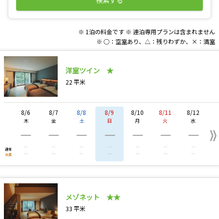
検索する
※ 1泊の料金です
※ 連泊専用プランは含まれません
※ ○：空室あり、△：残りわずか、×：満室
洋室ツイン ★
22
平米
8/6
8/7
8/8
8/9
8/10
8/11
8/12
木
金
土
日
月
火
水
―
―
―
―
―
―
―
―
―
―
―
―
―
―
通常
―
―
―
―
―
―
―
会員
メゾネット ★★
33
平米