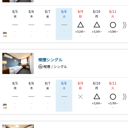
8/5
8/6
8/7
8/8
8/9
8/10
8/11
水
木
金
土
日
月
火
―
―
―
―
△
△
〇
―
―
―
―
5,100
5,100
5,500
￥
～
￥
～
￥
～
通常
―
―
―
―
―
―
―
会員
喫煙シングル
喫煙
シングル
8/5
8/6
8/7
8/8
8/9
8/10
8/11
水
木
金
土
日
月
火
―
―
―
―
×
△
〇
―
―
―
―
5,300
5,700
￥
～
￥
～
通常
―
―
―
―
―
―
会員