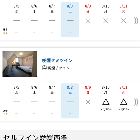
8/5
8/6
8/7
8/8
8/9
8/10
8/11
水
木
金
土
日
月
火
―
―
―
―
×
×
×
―
―
―
―
通常
―
―
―
―
会員
喫煙セミツイン
喫煙
ツイン
8/5
8/6
8/7
8/8
8/9
8/10
8/11
水
木
金
土
日
月
火
―
―
―
―
×
△
△
―
―
―
―
5,500
5,900
￥
～
￥
～
通常
―
―
―
―
―
―
会員
セルフイン愛媛西条