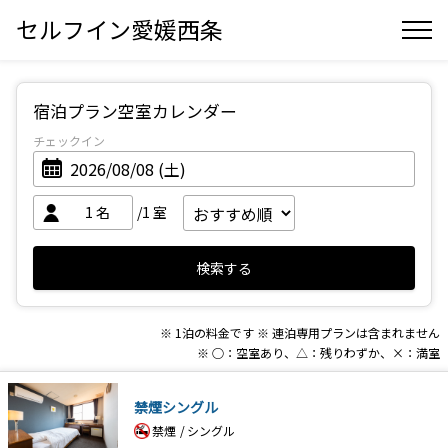
セルフイン愛媛西条
宿泊プラン空室カレンダー
チェックイン
1
名
/1
室
検索する
※ 1泊の料金です
※ 連泊専用プランは含まれません
※ ○：空室あり、△：残りわずか、×：満室
禁煙シングル
禁煙
シングル