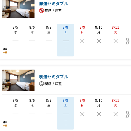
禁煙セミダブル
禁煙
洋室
8/5
8/6
8/7
8/8
8/9
8/10
8/11
水
木
金
土
日
月
火
―
―
―
―
×
×
×
―
―
―
―
通常
―
―
―
―
会員
喫煙セミダブル
喫煙
洋室
8/5
8/6
8/7
8/8
8/9
8/10
8/11
水
木
金
土
日
月
火
―
―
―
―
×
×
×
―
―
―
―
通常
―
―
―
―
会員