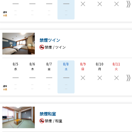
―
―
―
―
×
×
×
―
―
―
―
通常
―
―
―
―
会員
禁煙ツイン
禁煙
ツイン
8/5
8/6
8/7
8/8
8/9
8/10
8/11
水
木
金
土
日
月
火
―
―
―
―
×
×
×
―
―
―
―
通常
―
―
―
―
会員
禁煙和室
禁煙
和室