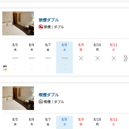
禁煙ダブル
禁煙
ダブル
8/5
8/6
8/7
8/8
8/9
8/10
8/11
水
木
金
土
日
月
火
―
―
―
―
×
×
×
―
―
―
―
通常
―
―
―
―
会員
喫煙ダブル
喫煙
ダブル
8/5
8/6
8/7
8/8
8/9
8/10
8/11
水
木
金
土
日
月
火