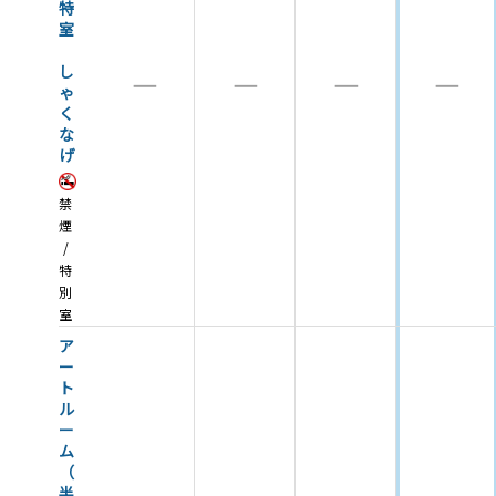
特
室
し
―
―
―
―
ゃ
く
な
げ
禁
煙
特
別
室
ア
ー
ト
ル
ー
ム
（
半