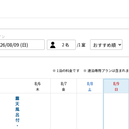
イン
2
名
/1
室
※ 1泊の料金です
※ 連泊専用プランは含まれ
8/6
8/7
8/8
8/9
木
金
土
日
露
天
風
呂
付
・