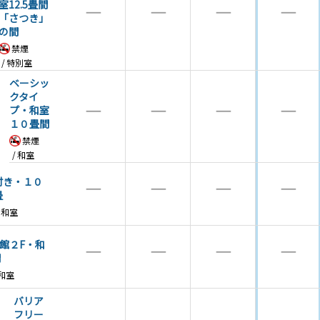
室12.5畳間
―
―
―
―
「さつき」
の間
禁煙
特別室
ベーシッ
クタイ
―
―
―
―
プ・和室
１０畳間
禁煙
和室
付き・１０
―
―
―
―
畳
和室
館２F・和
―
―
―
―
間
和室
バリア
フリー