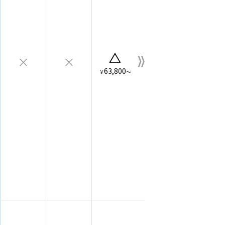
△
×
×
63,800
￥
～