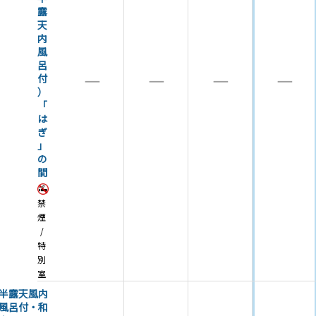
露
天
内
風
呂
―
―
―
―
付
）
「
は
ぎ
」
の
間
禁
煙
特
別
室
半露天風内
風呂付・和