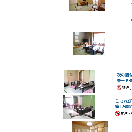
次の間
畳＋６
禁煙
こもれび
室12畳
禁煙