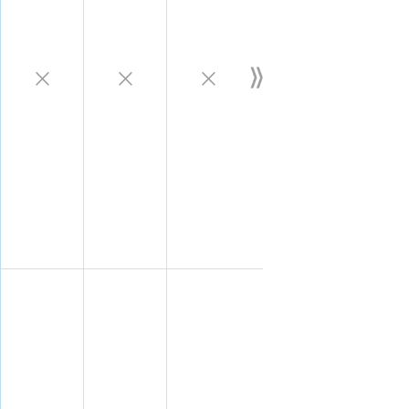
×
×
×