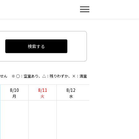
検索する
ません
※ ○：空室あり、△：残りわずか、×：満室
8/10
8/11
8/12
月
火
水