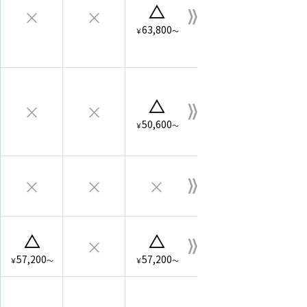
△
×
×
63,800
￥
～
△
×
×
50,600
￥
～
×
×
×
△
△
×
57,200
57,200
￥
～
￥
～