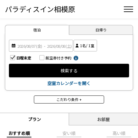
パラディスイン相模原
宿泊
日帰り
1
名/
1
室
日程未定
航空券付き予約
検索する
空室カレンダーを開く
こだわり条件 +
食事
食事なし
朝食付
プラン
お部屋
昼食付
夕食付
2食付
3食付
おすすめ順
安い順
高い順