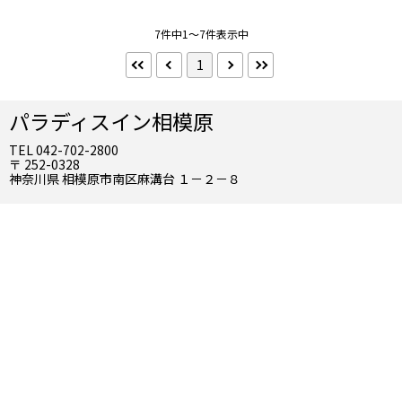
禁煙・喫煙
7件中1～7件表示中
禁煙
喫煙
1
朝食
朝食バイキング
パラディスイン相模原
TEL 042-702-2800
夕食
〒 252-0328
神奈川県 相模原市南区麻溝台 １－２－８
夕食部屋出し
夕食バイキング
到着／出発時刻
アーリーチェックイン
レイトチェックアウト
インターネット
Wifi（無料）
Wifi（有料）
有線（無料）
有線（有料）
お風呂
客室露天風呂