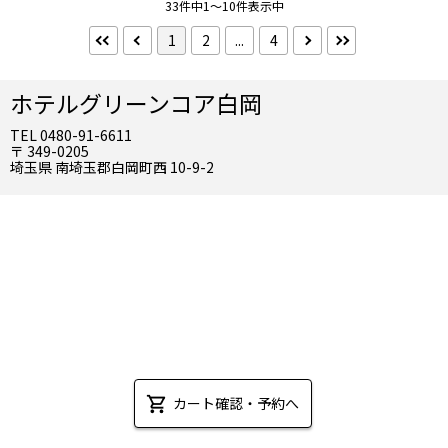
33件中1～10件表示中
食事なし
朝食付
1
2
...
4
禁煙・喫煙
禁煙
喫煙
ホテルグリーンコア白岡
TEL 0480-91-6611
部屋の特長
〒 349-0205
埼玉県 南埼玉郡白岡町西 10-9-2
高層階
部屋タイプ
シングル
ツイン
ダブル
メゾネット
選択を全て解除する
検索する
こだわり条件 ×
カート確認・予約へ