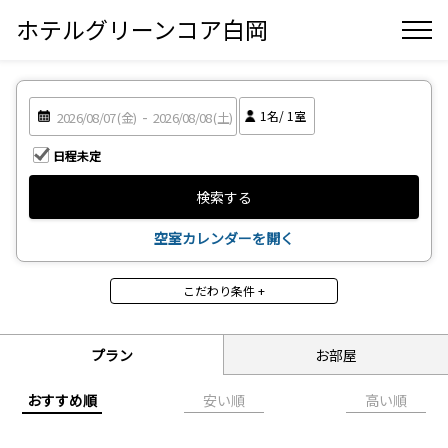
ホテルグリーンコア白岡
1
名/
1
室
日程未定
検索する
空室カレンダーを開く
こだわり条件 +
その他（プラン）
早割（早期ご予約がお
ファミリーにおすすめ
プラン
お部屋
得！）
ビジネスにおすすめ
おすすめ順
安い順
高い順
食事