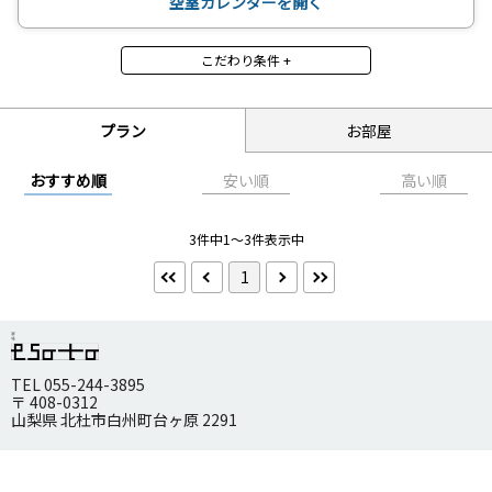
空室カレンダーを開く
こだわり条件 +
食事
食事なし
朝食付
プラン
お部屋
昼食付
夕食付
2食付
3食付
おすすめ順
安い順
高い順
禁煙・喫煙
3件中1～3件表示中
禁煙
喫煙
1
朝食
朝食バイキング
TEL 055-244-3895
夕食
〒 408-0312
夕食部屋出し
夕食バイキング
山梨県 北杜市白州町台ヶ原 2291
到着／出発時刻