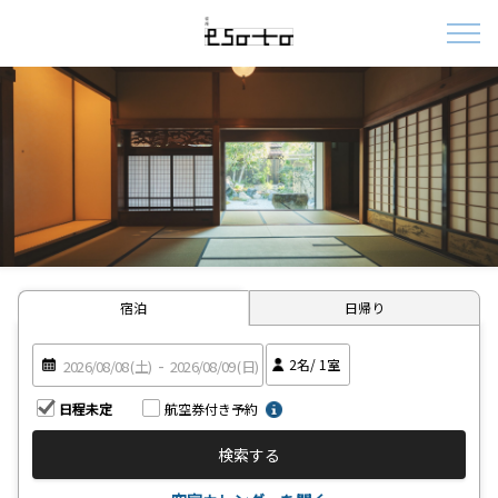
宿泊
日帰り
2
名/
1
室
日程未定
航空券付き予約
検索する