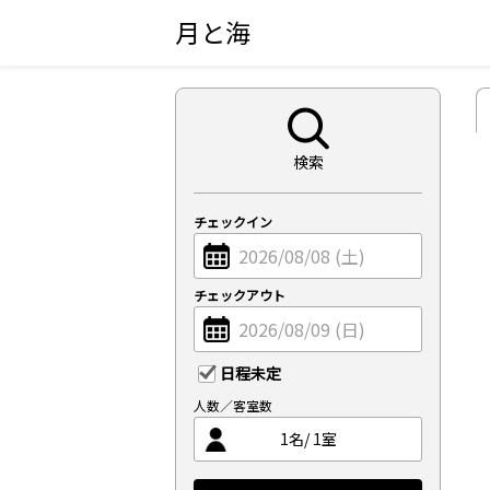
月と海
検索
チェックイン
チェックアウト
日程未定
人数／客室数
1
名/
1
室