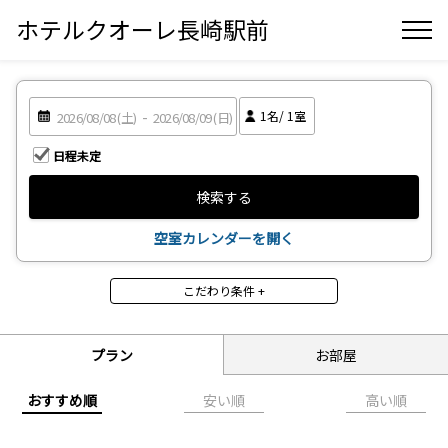
ホテルクオーレ長崎駅前
1
名/
1
室
日程未定
検索する
空室カレンダーを開く
こだわり条件 +
食事
食事なし
朝食付
プラン
お部屋
部屋タイプ
おすすめ順
安い順
高い順
シングル
ツイン