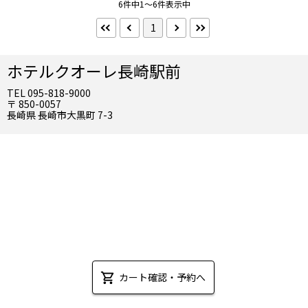
ダブル
6件中1～6件表示中
選択を全て解除する
1
検索する
ホテルクオーレ長崎駅前
こだわり条件 ×
TEL 095-818-9000
〒 850-0057
長崎県 長崎市大黒町 7-3
カート確認・予約へ