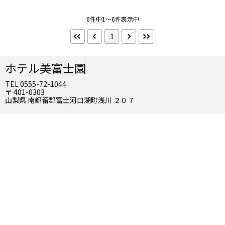
禁煙・喫煙
禁煙
喫煙
6件中1～6件表示中
1
インターネット
Wifi（無料）
ホテル美富士園
その他
TEL 0555-72-1044
洗浄便座
〒 401-0303
山梨県 南都留郡富士河口湖町浅川 ２０７
部屋タイプ
和洋室
和室
特別室
選択を全て解除する
検索する
こだわり条件 ×