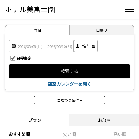
ホテル美富士園
宿泊
日帰り
2
名/
1
室
日程未定
検索する
空室カレンダーを開く
こだわり条件 +
食事
食事なし
朝食付
プラン
お部屋
2食付
おすすめ順
安い順
高い順