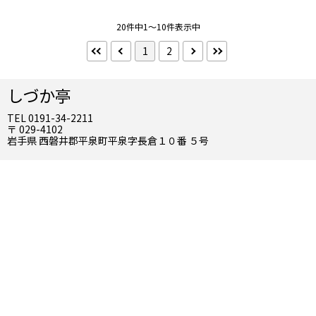
貸切風呂
20件中1～10件表示中
食事
1
2
食事なし
朝食付
2食付
しづか亭
前沢牛
TEL 0191-34-2211
前沢牛付き
牛肉以外
〒 029-4102
岩手県 西磐井郡平泉町平泉字長倉１０番 ５号
夕食
夕食部屋出し
朝食の場所
食事処
お部屋
部屋タイプ
洋室
和室
特別室