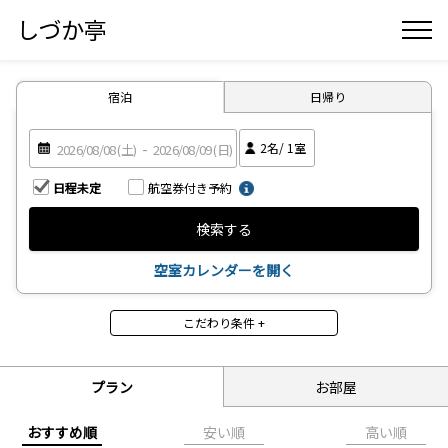
しづか亭
宿泊
日帰り
2
名/
1
室
日程未定
航空券付き予約
検索する
空室カレンダーを開く
こだわり条件 +
プランの特長
おススメ
期間限定
プラン
お部屋
内容の充実ぶりが魅力
びっくりするほど「お手
頃」
おすすめ順
安い順
高い順