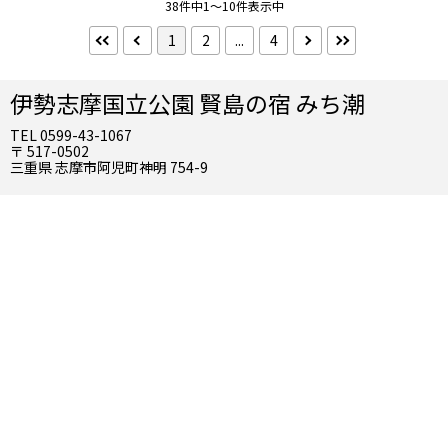
38件中1～10件表示中
1
2
...
4
その他（部屋）
広い客室
伊勢志摩国立公園 賢島の宿 みち潮
食事
TEL 0599-43-1067
食事なし
朝食付
〒 517-0502
夕食付
2食付
三重県 志摩市阿児町神明 754-9
禁煙・喫煙
禁煙
夕食
夕食部屋出し
インターネット
Wifi（無料）
お風呂