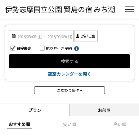
伊勢志摩国立公園 賢島の宿 みち潮
2
名/
1
室
日程未定
航空券付き予約
検索する
空室カレンダーを開く
こだわり条件 +
その他（プラン）
ﾋﾞｼﾞﾈｽ・出張
団体・合宿
プラン
お部屋
お値打ち
期間限定！！
お料理重視
ご家族様
おすすめ順
安い順
高い順
記念日・お祝い
おふたり様
広いお部屋
おすすめ！！