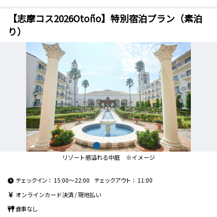
グループルーム「ファミ
リア」
【志摩コス2026Otoño】特別宿泊プラン（素泊
り）
食事
食事なし
朝食付
2食付
レストラン
スペイン料理「ヒラソ
日本料理「志摩」
ル」
ディナーバイキング
期間限定プラン
ラストサマーSALE
新アトラクション登場記
リゾート感溢れる中庭 ※イメージ
念プラン
初夏を満喫♪素泊りプラ
まだ間に合う！夏の予約
チェックイン
15:00～22:00
チェックアウト
11:00
ン
お得プラン
オンラインカード決済
現地払い
パレードフロート乗車体
キャラクターバースデー
験プラン
特典付きプラン
食事なし