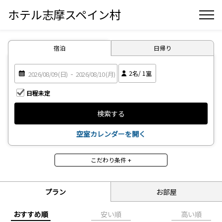
ホテル志摩スペイン村
宿泊
日帰り
2
名/
1
室
日程未定
検索する
空室カレンダーを開く
こだわり条件 +
部屋タイプ
スーペリアルーム
スタンダードルーム
プラン
お部屋
キャラクタールーム
グループルーム「アミー
ゴ」
おすすめ順
安い順
高い順