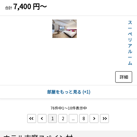
7,400 円～
おすすめ宿泊プラン
合計
小さなお子様お泊り応援
シーズンディナープラン
ス
プラン
ー
海の幸贅沢プラン
饗宴プラン
ペ
プレミアムパスポ－ト付
リ
きプラン
ア
ル
ー
その他プラン
ム
早期割引プラン
シングルユースプラン
素泊りプラン
詳細
選択を全て解除する
部屋をもっと見る (+1)
検索する
こだわり条件 ×
76件中1～10件表示中
1
2
...
8