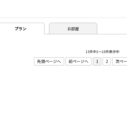
プラン
お部屋
13件中1～10件表示中
先頭ページへ
前ページへ
1
2
次ペ