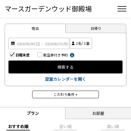
マースガーデンウッド御殿場
宿泊
日帰り
1
名/
1
室
日程未定
航空券付き予約
検索する
空室カレンダーを開く
こだわり条件 +
その他（プラン）
期間限定
食事なし
プラン
お部屋
夕食付（朝食なし）
イタリアンコース
京会席コース
鉄板焼コース
おすすめ順
安い順
高い順