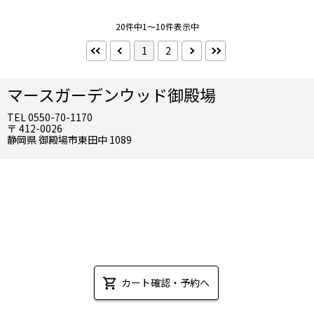
エステプラン
ワンランク上
期間限定
特典付プラン
20件中1～10件表示中
1
2
その他（部屋）
和洋室
コネクティング
富士山が見える
源泉かけ流し
マースガーデンウッド御殿場
TEL 0550-70-1170
食事
〒 412-0026
朝食付
昼食付
静岡県 御殿場市東田中 1089
夕食付
2食付
3食付
到着／出発時刻
アーリーチェックイン
レイトチェックアウト
お風呂
客室露天風呂
カート確認・予約へ
部屋の特長