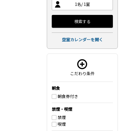
1
名/
1
室
検索する
空室カレンダーを開く
こだわり条件
朝食
朝食券付き
禁煙・喫煙
禁煙
喫煙