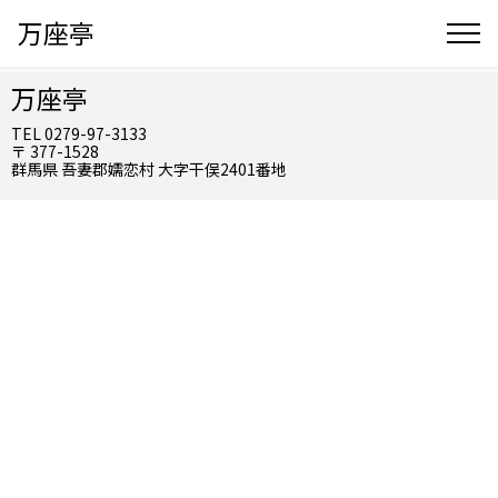
万座亭
万座亭
TEL 0279-97-3133
〒 377-1528
群馬県 吾妻郡嬬恋村 大字干俣2401番地