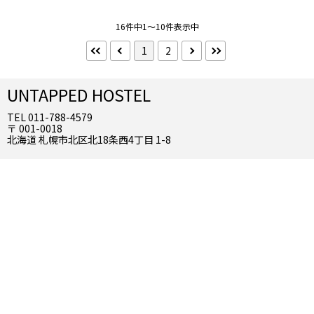
禁煙・喫煙
16件中1～10件表示中
禁煙
喫煙
1
2
朝食
朝食バイキング
UNTAPPED HOSTEL
TEL 011-788-4579
夕食
〒 001-0018
北海道 札幌市北区北18条西4丁目 1-8
夕食部屋出し
夕食バイキング
到着／出発時刻
アーリーチェックイン
レイトチェックアウト
インターネット
Wifi（無料）
Wifi（有料）
有線（無料）
有線（有料）
お風呂
客室露天風呂