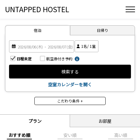
UNTAPPED HOSTEL
宿泊
日帰り
1
名/
1
室
日程未定
航空券付き予約
検索する
空室カレンダーを開く
こだわり条件 +
食事
食事なし
朝食付
プラン
お部屋
昼食付
夕食付
2食付
3食付
おすすめ順
安い順
高い順