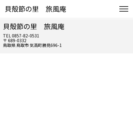
貝殻節の里 旅風庵
貝殻節の里 旅風庵
TEL 0857-82-0531
〒 689-0332
鳥取県 鳥取市 気高町勝見696-1