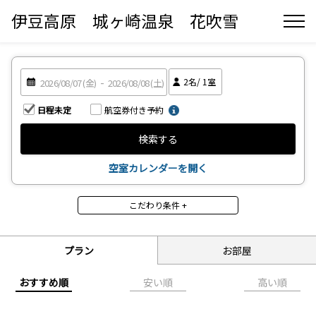
伊豆高原 城ヶ崎温泉 花吹雪
2
名/
1
室
日程未定
航空券付き予約
検索する
空室カレンダーを開く
こだわり条件 +
食事
食事なし
朝食付
プラン
お部屋
昼食付
夕食付
2食付
3食付
おすすめ順
安い順
高い順
禁煙・喫煙