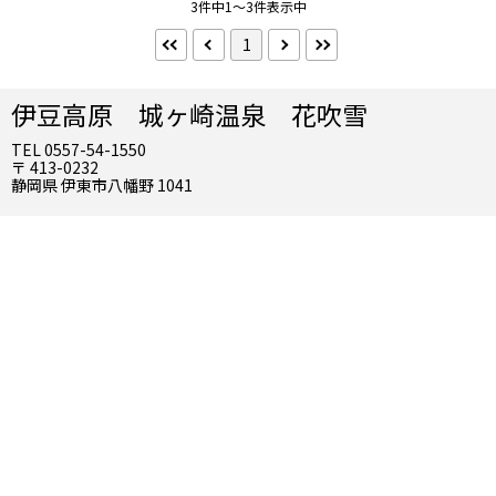
3件中1～3件表示中
禁煙
喫煙
1
朝食
朝食バイキング
伊豆高原 城ヶ崎温泉 花吹雪
TEL 0557-54-1550
夕食
〒 413-0232
静岡県 伊東市八幡野 1041
夕食部屋出し
夕食バイキング
到着／出発時刻
アーリーチェックイン
レイトチェックアウト
インターネット
Wifi（無料）
Wifi（有料）
有線（無料）
有線（有料）
お風呂
客室露天風呂