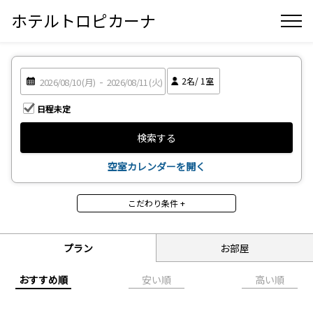
ホテルトロピカーナ
2
名/
1
室
日程未定
検索する
空室カレンダーを開く
こだわり条件 +
食事
食事なし
朝食付
プラン
お部屋
昼食付
夕食付
2食付
3食付
おすすめ順
安い順
高い順
禁煙・喫煙