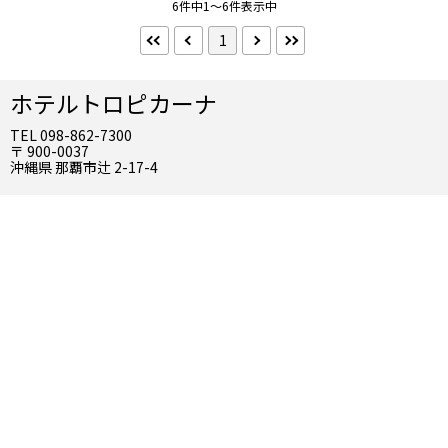
6件中1～6件表示中
禁煙
喫煙
1
朝食
朝食バイキング
ホテルトロピカーナ
TEL 098-862-7300
夕食
〒 900-0037
沖縄県 那覇市辻 2-17-4
夕食部屋出し
夕食バイキング
到着／出発時刻
アーリーチェックイン
レイトチェックアウト
インターネット
Wifi（無料）
Wifi（有料）
有線（無料）
有線（有料）
お風呂
客室露天風呂