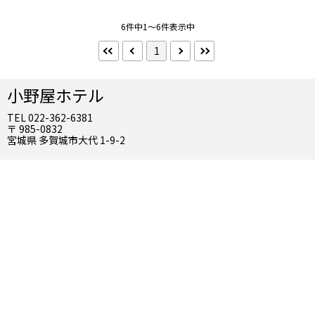
禁煙
喫煙
6件中1～6件表示中
到着／出発時刻
1
アーリーチェックイン
レイトチェックアウト
部屋タイプ
小野屋ホテル
シングル
ツイン
TEL 022-362-6381
ダブル
トリプル
〒 985-0832
宮城県 多賀城市大代 1-9-2
選択を全て解除する
検索する
こだわり条件 ×