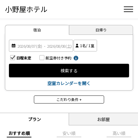
小野屋ホテル
宿泊
日帰り
1
名/
1
室
日程未定
航空券付き予約
検索する
空室カレンダーを開く
こだわり条件 +
食事
食事なし
朝食付
プラン
お部屋
禁煙・喫煙
おすすめ順
安い順
高い順