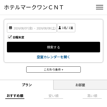
ホテルマークワンＣＮＴ
1
名/
1
室
日程未定
検索する
空室カレンダーを開く
こだわり条件 +
その他（プラン）
Aカードポイント付きプラ
【千葉とく旅キャンペー
プラン
お部屋
ン
ン割引対象プラン】
早割
期間限定プラン
おすすめ順
安い順
高い順
ビジネスプラン
ファミリー・カップル向
け