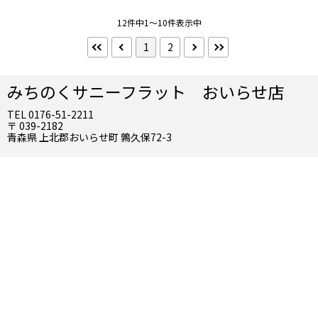
禁煙・喫煙
12件中1～10件表示中
禁煙
喫煙
1
2
朝食
朝食バイキング
みちのくサニーフラット おいらせ店
TEL 0176-51-2211
夕食
〒 039-2182
青森県 上北郡おいらせ町 鶉久保72-3
夕食部屋出し
夕食バイキング
到着／出発時刻
アーリーチェックイン
レイトチェックアウト
インターネット
Wifi（無料）
Wifi（有料）
有線（無料）
有線（有料）
お風呂
客室露天風呂