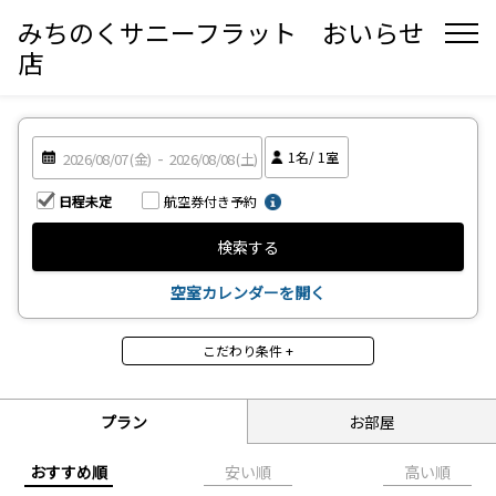
みちのくサニーフラット おいらせ
店
1
名/
1
室
日程未定
航空券付き予約
検索する
空室カレンダーを開く
こだわり条件 +
食事
食事なし
朝食付
プラン
お部屋
昼食付
夕食付
2食付
3食付
おすすめ順
安い順
高い順