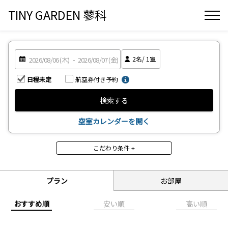
TINY GARDEN 蓼科
2
名/
1
室
日程未定
航空券付き予約
検索する
空室カレンダーを開く
こだわり条件 +
宿泊タイプ
LODGE
CABIN
プラン
お部屋
CAMP
おすすめ順
安い順
高い順
その他（プラン）