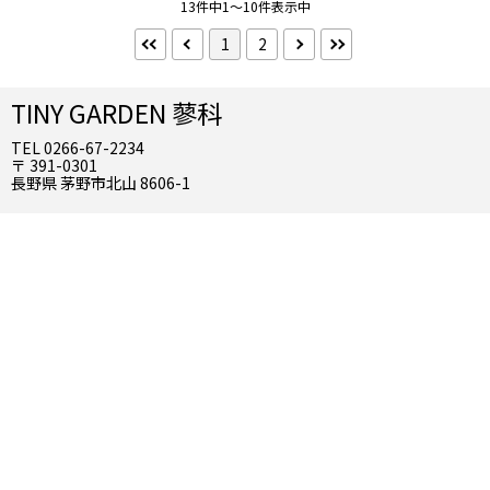
ペット同伴可
13件中1～10件表示中
1
2
食事
食事なし
朝食付
夕食付
2食付
TINY GARDEN 蓼科
TEL 0266-67-2234
部屋タイプ
〒 391-0301
長野県 茅野市北山 8606-1
ツイン
ダブル
スイート
洋室
和室
選択を全て解除する
検索する
こだわり条件 ×