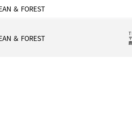
EAN ＆ FOREST
T
EAN ＆ FOREST
〒
鹿