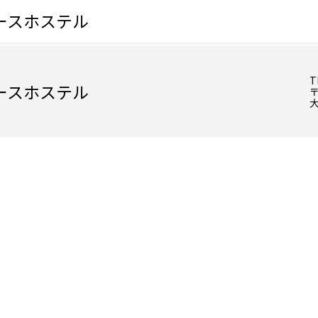
ースホステル
T
ースホステル
〒
大