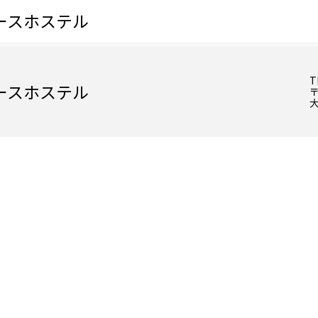
ースホステル
T
ースホステル
〒
大