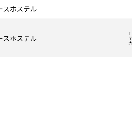
ースホステル
T
ースホステル
〒
大