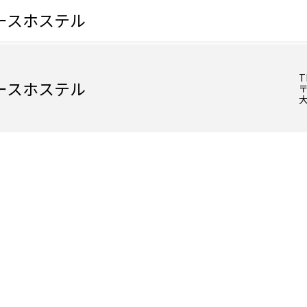
ースホステル
T
ースホステル
〒
大