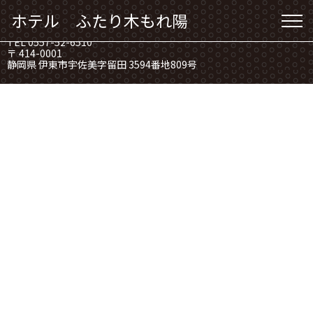
ホテル ふたり木もれ陽
ホテル ふたり木もれ陽
TEL 0557-52-6510
〒 414-0001
静岡県 伊東市宇佐美字留田 3594番地809号