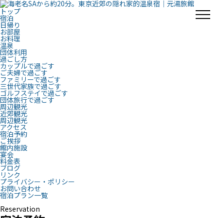
トップ
宿泊
日帰り
お部屋
お料理
温泉
団体利用
過ごし方
カップルで過ごす
ご夫婦で過ごす
ファミリーで過ごす
三世代家族で過ごす
ゴルフステイで過ごす
団体旅行で過ごす
周辺観光
近郊観光
周辺観光
アクセス
宿泊予約
ご挨拶
館内施設
宴会
料金表
ブログ
リンク
プライバシー・ポリシー
お問い合わせ
宿泊プラン一覧
Reservation