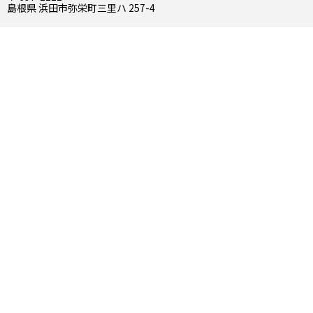
島根県 浜田市弥栄町三里ハ 257-4