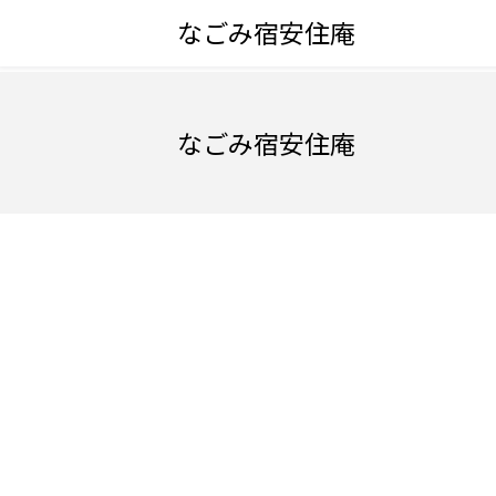
なごみ宿安住庵
なごみ宿安住庵