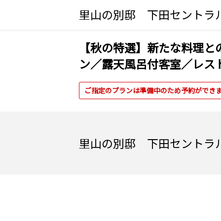
里山の別邸 下田セントラ
【秋の特選】新たな料理との
ン／露天風呂付客室／レス
ご指定のプランは準備中のため予約ができ
里山の別邸 下田セントラ