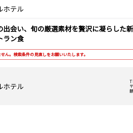
ルホテル
出会い、旬の厳選素材を贅沢に凝らした新和
トラン食
ません。検索条件の見直しをお願いいたします。
T
ルホテル
〒
静