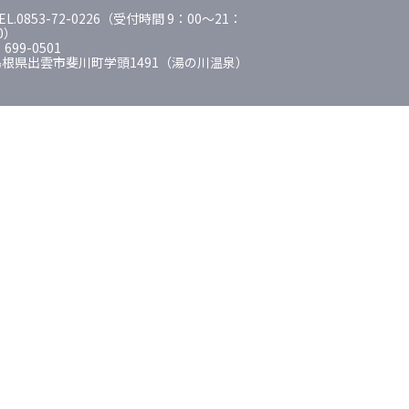
EL.0853-72-0226（受付時間 9：00～21：
0）
 699-0501
島根県出雲市斐川町学頭1491（湯の川温泉）