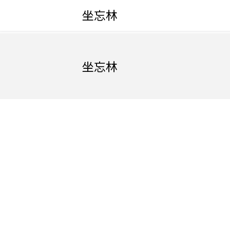
坐忘林
坐忘林