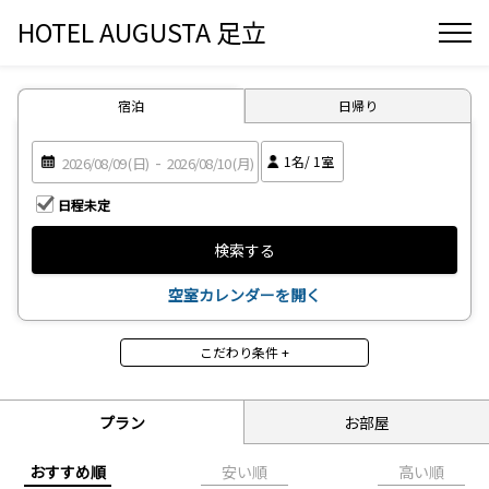
HOTEL AUGUSTA 足立
宿泊
日帰り
1
名/
1
室
日程未定
検索する
空室カレンダーを開く
こだわり条件 +
食事
食事なし
朝食付
プラン
お部屋
昼食付
夕食付
2食付
3食付
おすすめ順
安い順
高い順