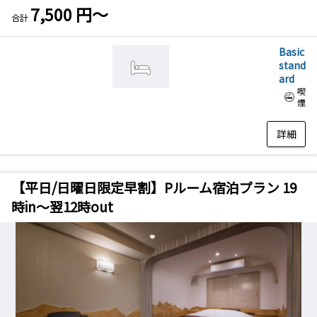
7,500 円～
合計
部屋の特長
離れ客室
高層階
Basic
stand
その他
ard
喫
洗浄便座
煙
部屋タイプ
詳細
シングル
ツイン
ダブル
トリプル
フォース
スイート
【平日/日曜日限定早割】Pルーム宿泊プラン 19
洋室
和洋室
時in～翌12時out
和室
メゾネット
特別室
選択を全て解除する
検索する
こだわり条件 ×