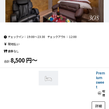
チェックイン
19:00～23:30
チェックアウト
12:00
現地払い
食事なし
8,500 円～
合計
Prem
ium
swee
t
喫
煙
詳細