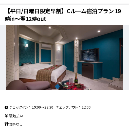
禁煙・喫煙
【平日/日曜日限定早割】Cルーム宿泊プラン 19
禁煙
喫煙
時in～翌12時out
朝食
朝食バイキング
夕食
夕食部屋出し
夕食バイキング
到着／出発時刻
アーリーチェックイン
レイトチェックアウト
インターネット
Wifi（無料）
Wifi（有料）
有線（無料）
有線（有料）
チェックイン
19:00～23:30
チェックアウト
12:00
現地払い
お風呂
食事なし
客室露天風呂