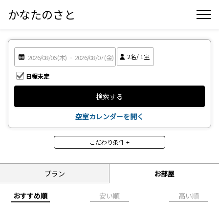
かなたのさと
2
名/
1
室
日程未定
検索する
空室カレンダーを開く
こだわり条件 +
部屋の特徴
ペット同伴OK
ペット同伴NG
プラン
お部屋
食事
おすすめ順
安い順
高い順
2食付
3食付