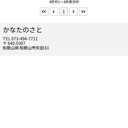
4件中1～4件表示中
禁煙・喫煙
1
禁煙
インターネット
かなたのさと
Wifi（無料）
TEL 073-494-7711
〒 640-0307
選択を全て解除する
和歌山県 和歌山市矢田 61
検索する
こだわり条件 ×