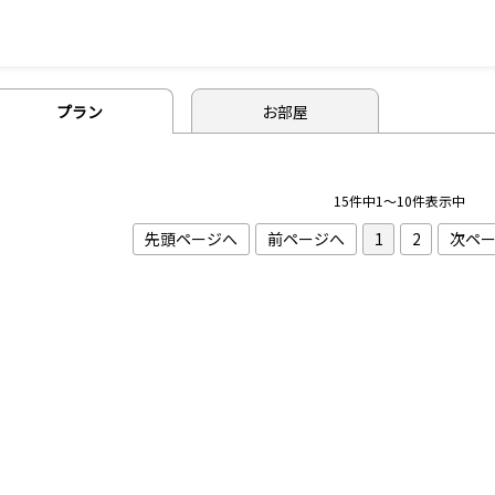
プラン
お部屋
15件中1～10件表示中
先頭ページへ
前ページへ
1
2
次ペ