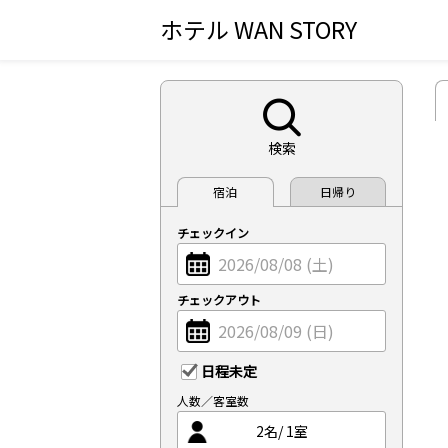
ホテル WAN STORY
検索
宿泊
日帰り
チェックイン
チェックアウト
日程未定
人数／客室数
2
名/
1
室