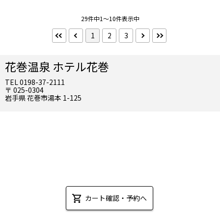
和食膳
リフト券付き
ランタンプラン
1泊夕・朝食付
29件中1～10件表示中
1泊朝食付
食事なし
1
2
3
指定しない
食事
花巻温泉 ホテル花巻
食事なし
朝食付
TEL 0198-37-2111
夕食付
2食付
〒 025-0304
岩手県 花巻市湯本 1-125
禁煙・喫煙
禁煙
喫煙
到着／出発時刻
アーリーチェックイン
レイトチェックアウト
インターネット
Wifi（無料）
カート確認・予約へ
その他