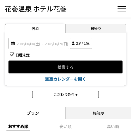
花巻温泉 ホテル花巻
宿泊
日帰り
2
名/
1
室
日程未定
検索する
空室カレンダーを開く
こだわり条件 +
その他（プラン）
温泉貸切風呂
期間限定・日にち限定
プラン
お部屋
ファミリープラン
飲み放題プラン
フクロープラン
バイキング
おすすめ順
安い順
高い順