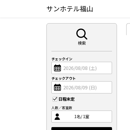
サンホテル福山
検索
チェックイン
チェックアウト
日程未定
人数／客室数
1
名/
1
室