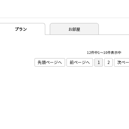
プラン
お部屋
12件中1～10件表示中
先頭ページへ
前ページへ
1
2
次ペ