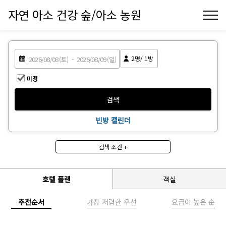
자연 아소 건강 숲/아소 농원
2
명/
1
방
미정
검색
빈방 캘린더
검색 조건 +
식사
2끼 포함
3끼 포함
호텔 플랜
객실
금연/흡연
추천순서
가장 저렴한 우선
요금이 높은 순
금연