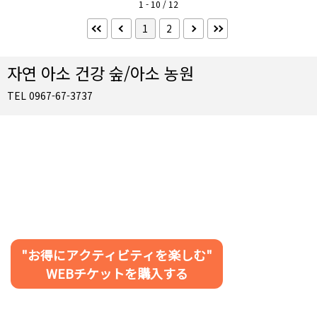
1 - 10 / 12
인터넷
1
2
Wifi (무료)
객실의 특징
자연 아소 건강 숲/아소 농원
별관
TEL 0967-67-3737
기타
비데 화장실
객실 유형
싱글룸
트윈룸
더블룸
트리플룸
쿼드룸
양실
일본식 방
"お得にアクティビティを楽しむ"
모두 선택 해제
WEBチケットを購入する
검색
검색 조건 ×