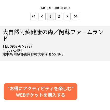
禁煙
14件中1～10件表示中
インターネット
1
2
Wifi（無料）
部屋の特長
大自然阿蘇健康の森／阿蘇ファームラン
離れ客室
ド
TEL 0967-67-3737
その他
〒 869-1404
洗浄便座
熊本県 阿蘇郡南阿蘇村大字河陽 5579-3
部屋タイプ
シングル
ツイン
ダブル
トリプル
フォース
洋室
"お得にアクティビティを楽しむ"
和室
WEBチケットを購入する
選択を全て解除する
検索する