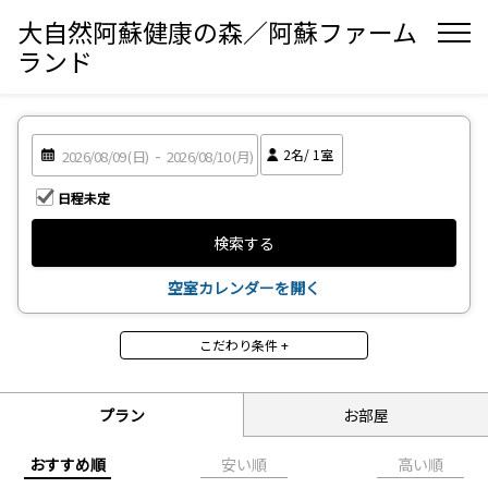
大自然阿蘇健康の森／阿蘇ファーム
ランド
2
名/
1
室
日程未定
検索する
空室カレンダーを開く
こだわり条件 +
食事
2食付
3食付
プラン
お部屋
禁煙・喫煙
おすすめ順
安い順
高い順