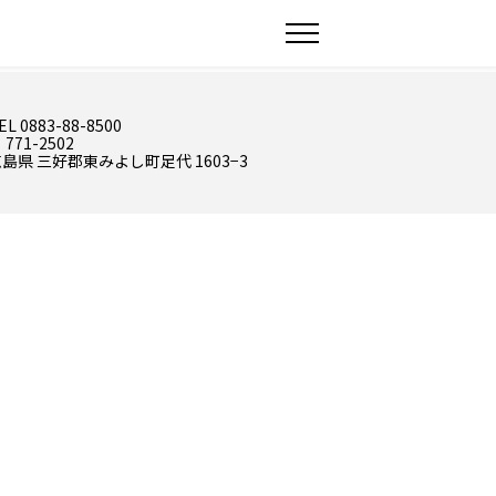
EL 0883-88-8500
 771-2502
島県 三好郡東みよし町足代 1603−3