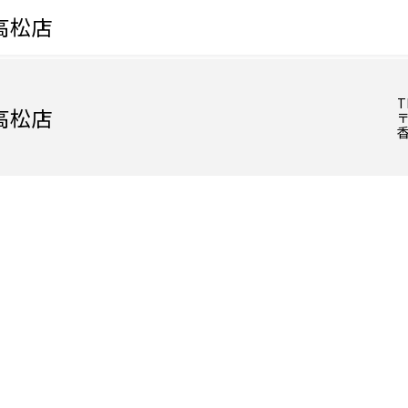
高松店
T
高松店
〒
香