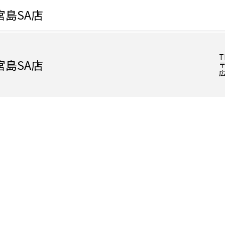
島SA店
T
島SA店
〒
広