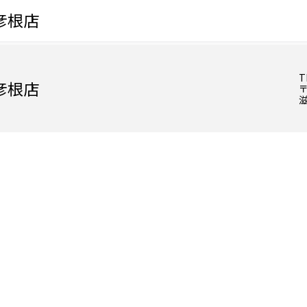
彦根店
T
彦根店
〒
滋