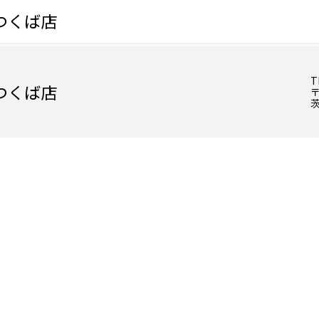
つくば店
T
つくば店
〒
茨